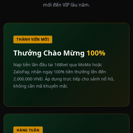
mới đến VIP lâu năm.
THÀNH VIÊN MỚI
Thưởng Chào Mừng
100%
Nạp tiền lần đầu tại 168bet qua MoMo hoặc
ZaloPay, nhận ngay 100% tiền thưởng lên đến
2.000.000 VNĐ. Áp dụng trực tiếp cho sảnh nổ hũ,
không cần mã khuyến mãi.
HÀNG TUẦN