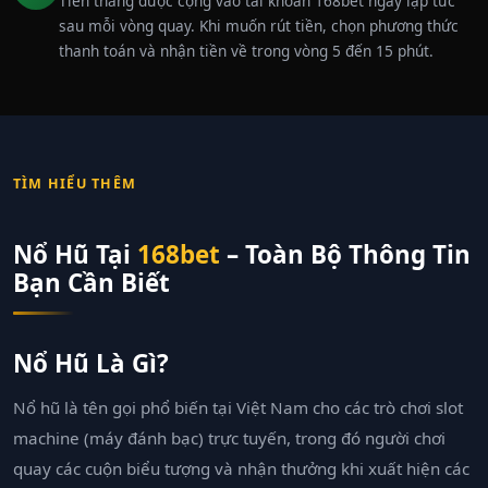
Tiền thắng được cộng vào tài khoản 168bet ngay lập tức
sau mỗi vòng quay. Khi muốn rút tiền, chọn phương thức
thanh toán và nhận tiền về trong vòng 5 đến 15 phút.
TÌM HIỂU THÊM
Nổ Hũ Tại
168bet
– Toàn Bộ Thông Tin
Bạn Cần Biết
Nổ Hũ Là Gì?
Nổ hũ là tên gọi phổ biến tại Việt Nam cho các trò chơi slot
machine (máy đánh bạc) trực tuyến, trong đó người chơi
quay các cuộn biểu tượng và nhận thưởng khi xuất hiện các