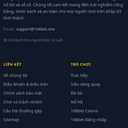
nổ hũ và xổ số. Chúng tôi cam kết mang đến trải nghiệm công
bằng, minh bạch và an toàn cho mọi người chơi trên khắp 63
tỉnh thành.
Email:
support@168bet.one
🔞 Chỉ dành cho người trên 18 tuổi
LIÊN KẾT
TRÒ CHƠI
Về chúng tôi
Trực tiếp
Điều khoản & Điều kiện
Siêu vòng quay
Chính sách bảo mật
Đá Gà
Chơi có trách nhiệm
Nổ Hũ
Câu hỏi thường gặp
168bet Casino
Sitemap
168bet Đăng nhập