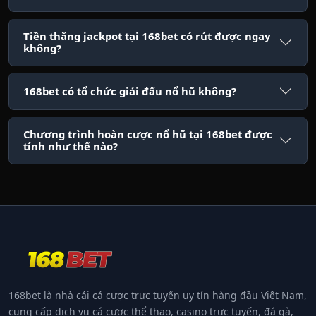
Tiền thắng jackpot tại 168bet có rút được ngay
không?
168bet có tổ chức giải đấu nổ hũ không?
Chương trình hoàn cược nổ hũ tại 168bet được
tính như thế nào?
168bet là nhà cái cá cược trực tuyến uy tín hàng đầu Việt Nam,
cung cấp dịch vụ cá cược thể thao, casino trực tuyến, đá gà,