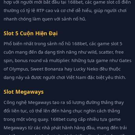
hợp với người mới bắt đầu tại 168bet, các game slot cổ điển
thường có tỷ lệ RTP cao và cơ chế dễ hiểu, giúp người chơi
nhanh chóng làm quen với sảnh nổ hũ.
Slot 5 Cuộn Hiện Đại
Phổ biến nhất trong sảnh nổ hũ 168bet, các game slot 5
cuộn mang đến đa dạng tính năng như wild, scatter, free
spin, bonus round và multiplier. Những tựa game như Gates
of Olympus, Sweet Bonanza hay Lucky Neko đều thuộc
dạng này và được người chơi Việt Nam đặc biệt yêu thích.
Slot Megaways
Công nghệ Megaways tạo ra số lượng đường thắng thay
đổi liên tục, có thể lên đến hàng chục nghìn cách thắng
trong một vòng quay. 168bet cung cấp nhiều tựa game
Megaways từ các nhà phát hành hàng đầu, mang đến trải