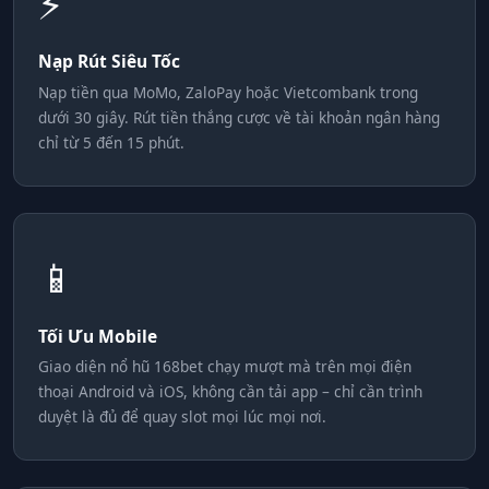
⚡
Nạp Rút Siêu Tốc
Nạp tiền qua MoMo, ZaloPay hoặc Vietcombank trong
dưới 30 giây. Rút tiền thắng cược về tài khoản ngân hàng
chỉ từ 5 đến 15 phút.
📱
Tối Ưu Mobile
Giao diện nổ hũ 168bet chạy mượt mà trên mọi điện
thoại Android và iOS, không cần tải app – chỉ cần trình
duyệt là đủ để quay slot mọi lúc mọi nơi.