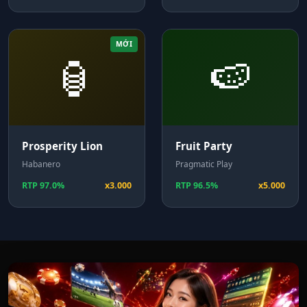
MỚI
🏮
🍉
Prosperity Lion
Fruit Party
Habanero
Pragmatic Play
RTP 97.0%
x3.000
RTP 96.5%
x5.000