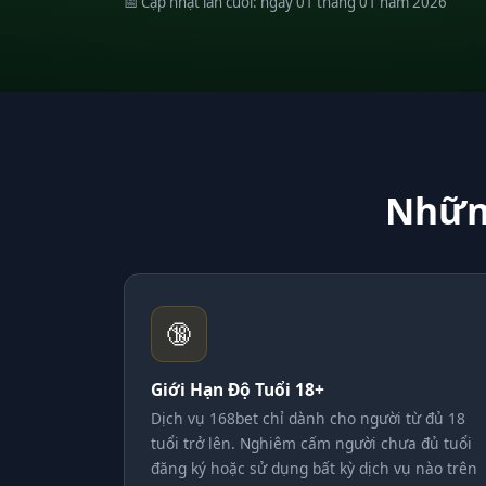
📅 Cập nhật lần cuối: ngày 01 tháng 01 năm 2026
Nhữn
🔞
Giới Hạn Độ Tuổi 18+
Dịch vụ 168bet chỉ dành cho người từ đủ 18
tuổi trở lên. Nghiêm cấm người chưa đủ tuổi
đăng ký hoặc sử dụng bất kỳ dịch vụ nào trên