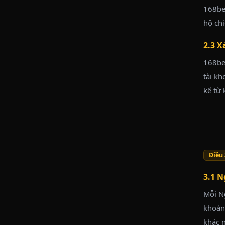
168be
hộ chi
2.3 X
168bet
tài kh
kể từ 
Điều 
3.1 N
Mỗi N
khoản 
khác 