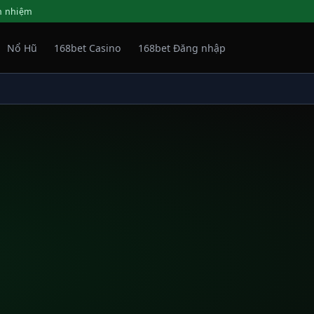
ch nhiệm
Nổ Hũ
168bet Casino
168bet Đăng nhập