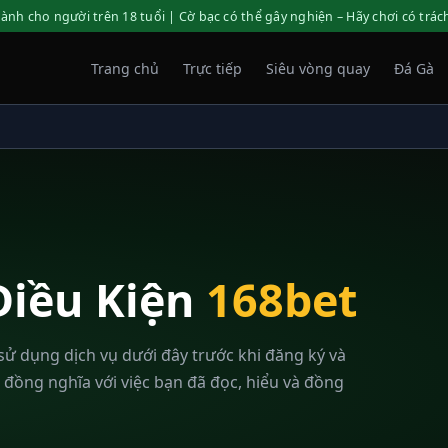
dành cho người trên 18 tuổi | Cờ bạc có thể gây nghiện – Hãy chơi có trá
Trang chủ
Trực tiếp
Siêu vòng quay
Đá Gà
Điều Kiện
168bet
 sử dụng dịch vụ dưới đây trước khi đăng ký và
 đồng nghĩa với việc bạn đã đọc, hiểu và đồng