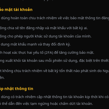
ảo mật tài khoản
 dùng hoàn toàn chịu trách nhiệm về việc bảo mật thông tin đă
ông chia sẻ tên đăng nhập và mật khẩu với bất kỳ ai.
ông cho phép người khác sử dụng tài khoản của mình.
 dụng mật khẩu mạnh và thay đổi định kỳ.
ch hoạt xác thực hai yếu tố (2FA) để tăng cường bảo mật.
ng xuất khỏi tài khoản sau mỗi phiên sử dụng, đặc biệt trên thiế
t không chịu trách nhiệm về bất kỳ tổn thất nào phát sinh do N
ên.
ập nhật thông tin
dùng có trách nhiệm cập nhật thông tin tài khoản kịp thời khi có
có thể dẫn đến việc tạm ngừng hoặc chấm dứt tài khoản.