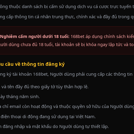
ông thuộc danh sách bị cấm sử dụng dịch vụ cá cược trực tuyến 
ng cấp thông tin cá nhân trung thực, chính xác và đầy đủ trong q
Nghiêm cấm người dưới 18 tuổi:
168bet áp dụng chính sách kiể
ười dùng chưa đủ 18 tuổi, tài khoản sẽ bị khóa ngay lập tức và to
êu cầu về thông tin đăng ký
ng ký tài khoản 168bet, Người dùng phải cung cấp các thông tin 
 và tên đầy đủ theo giấy tờ tùy thân hợp lệ.
ày tháng năm sinh.
a chỉ email còn hoạt động và thuộc quyền sở hữu của Người dùng
 điện thoại di động đang sử dụng tại Việt Nam.
n đăng nhập và mật khẩu do Người dùng tự thiết lập.